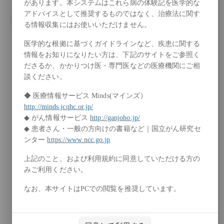
があります。本システムはこれら病の体験記を医学的な
アドバイスとして推奨するものではなく、治療法に関す
例：乳がん、うつ、寛解、……
る情報収集にはお使いいただけません。
医学的な根拠に基づくガイドラインなど、疾患に関する
情報をお知りになりたい方は、下記のサイトをご参照く
ださるか、かかりつけ医・専門医などの医療機関にご相
検索
談ください。
◆ 医療情報サービス Minds(マインズ）
http://minds.jcqhc.or.jp/
◆ がん情報サービス
http://ganjoho.jp/
◆ 患者さん・一般の方向けの書籍など｜国立がん研究セ
ンター
https://www.ncc.go.jp
上記のこと、および利用規約に同意していただける方の
みご利用ください。
なお、本サイトはPCでの閲覧を推奨しています。