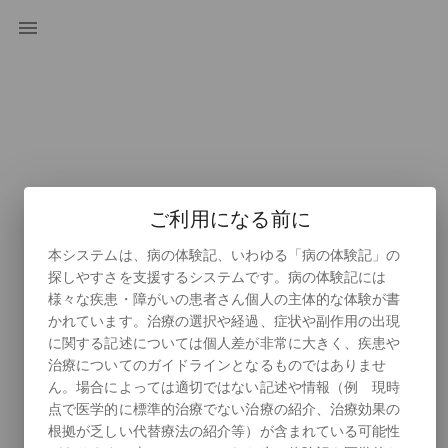
ご利用になる前に
本システムは、病の体験記、いわゆる「病の体験記」の
探しやすさを支援するシステムです。病の体験記には
様々な疾患・障がいの患者さん個人の主体的な体験が書
かれています。治療の選択や経過、症状や副作用の出現
に関する記述については個人差が非常に大きく、疾患や
治療についてのガイドラインとなるものではありませ
ん。場合によっては適切ではない記述や情報（例 現時
点で医学的に標準的治療でない治療の紹介、治療効果の
病の体験記サーチ
根拠が乏しい代替療法の紹介等）が含まれている可能性